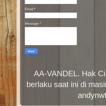
Email
*
Message
*
AA-VANDEL. Hak Cip
berlaku saat ini di m
andynw