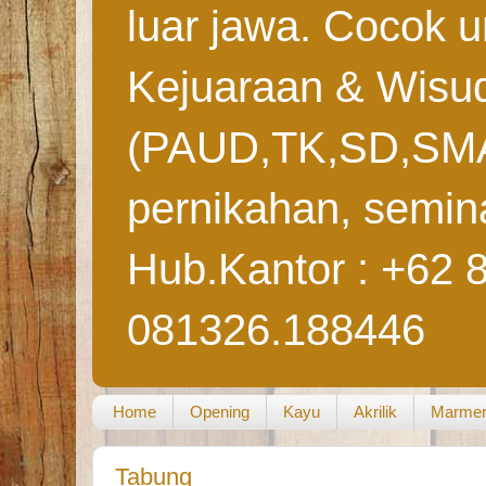
luar jawa. Cocok 
Kejuaraan & Wisu
(PAUD,TK,SD,SMA
pernikahan, semina
Hub.Kantor : +62 
081326.188446
Home
Opening
Kayu
Akrilik
Marme
Tabung