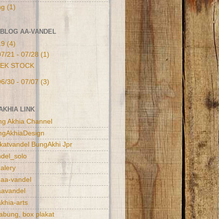
ng
(1)
 BLOG AA-VANDEL
19
(4)
07/21 - 07/28
(1)
EK STOCK
06/30 - 07/07
(3)
AKHIA LINK
ung Akhia Channel
ungAkhiaDesign
lakatvandel BungAkhi Jpr
ndel_solo
galery
: aa-vandel
aavandel
akhia-arts
tabung, box plakat