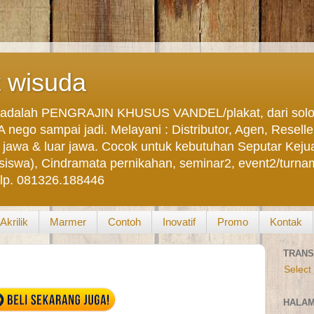
t wisuda
dalah PENGRAJIN KHUSUS VANDEL/plakat, dari solo, 
ego sampai jadi. Melayani : Distributor, Agen, Reseller,
im jawa & luar jawa. Cocok untuk kebutuhan Seputar Kej
a), Cindramata pernikahan, seminar2, event2/turname
elp. 081326.188446
Akrilik
Marmer
Contoh
Inovatif
Promo
Kontak
TRANS
Select
HALA