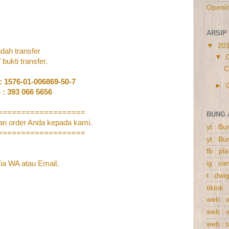
Openi
ARSIP
▼
20
dah transfer
▼
bukti transfer.
C
: 1576-01-006869-50-7
►
 : 393 066 5656
===================
BUNG 
an order Anda kepada kami.
yt : B
===================
yt : B
fb : p
ia WA
atau
Email
.
ig : va
t : dwi
tiktok 
web : 
web : 
web : 