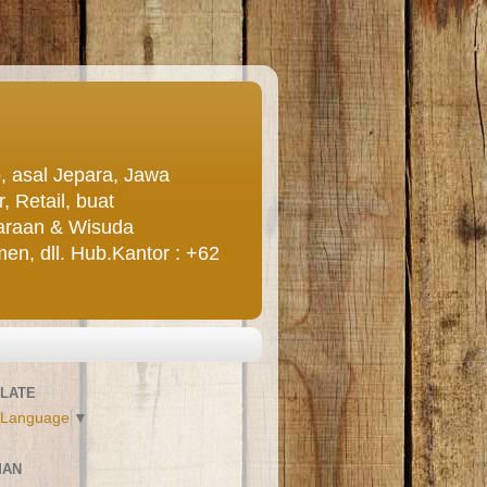
asal Jepara, Jawa
 Retail, buat
uaraan & Wisuda
n, dll. Hub.Kantor : +62
LATE
 Language
▼
MAN