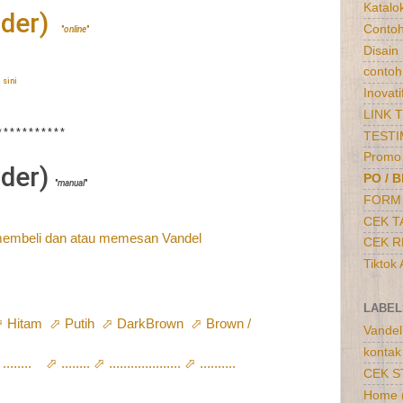
Katalo
rder)
Contoh
"
online
"
Disain
contoh 
 sini
Inovati
LINK 
* * * * * * * * * * *
TESTI
Promo
rder)
PO / B
"
manual
"
FORM 
CEK T
 membeli dan atau memesan Vandel
CEK R
Tiktok
LABEL
 Hitam ⬀ Putih ⬀ DarkBrown ⬀ Brown /
Vandel 
kontak
⬀ ........ ⬀ .................... ⬀ ..........
CEK S
Home