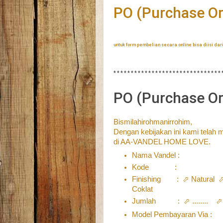
PO (Purchase O
untuk form pembelian secara online bisa diisi dari
* * * * * * * * * * * * * * * * * * * * * * * * * * * * * * * 
PO (Purchase O
Bismilahirohmanirrohim,
Dengan kebijakan ini kami telah
di AA-VANDEL HOME LOVE.
Nama Vandel :
Kode :
Finishing : ⬀ Natural ⬀
Coklat
Jumlah : ⬀ ........ ⬀ ........ 
Model Pembayaran Via :