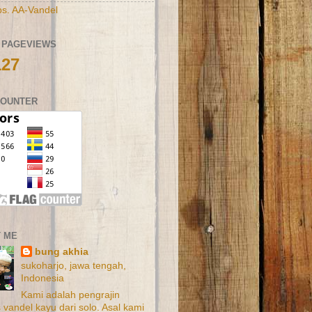
s. AA-Vandel
 PAGEVIEWS
127
COUNTER
 ME
bung akhia
sukoharjo, jawa tengah,
Indonesia
Kami adalah pengrajin
 vandel kayu dari solo. Asal kami