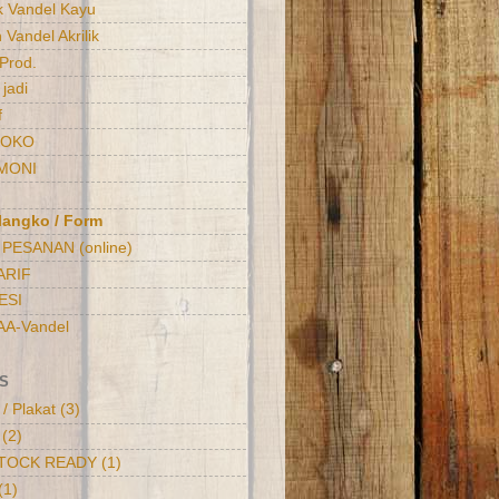
k Vandel Kayu
 Vandel Akrilik
 Prod.
jadi
f
TOKO
MONI
langko / Form
PESANAN (online)
ARIF
ESI
 AA-Vandel
S
/ Plakat
(3)
(2)
TOCK READY
(1)
(1)