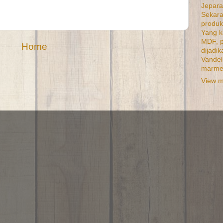
Jepara
Sekar
produk
Yang k
MDF, p
Home
dijadi
Vandel
marme
View m