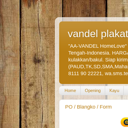
vandel plaka
"AA-VANDEL HomeLove" a
Tengah-Indonesia. HARGA n
kulakkan/bakul. Siap kir
(PAUD,TK,SD,SMA,Mahasisw
8111 90 22221, wa.sms.t
Home
Opening
Kayu
PO / Blangko / Form