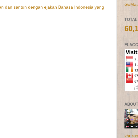
GoMap
n dan santun dengan ejakan Bahasa Indonesia yang
TOTAL
60,
FLAG
ABOUT
khusus