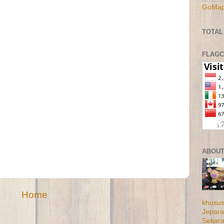
GoMap
TOTAL
FLAG
ABOUT
Home
khusus
Jepara
Sekar