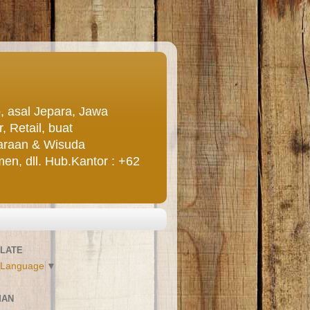
asal Jepara, Jawa
 Retail, buat
uaraan & Wisuda
n, dll. Hub.Kantor : +62
LATE
 Language
▼
MAN