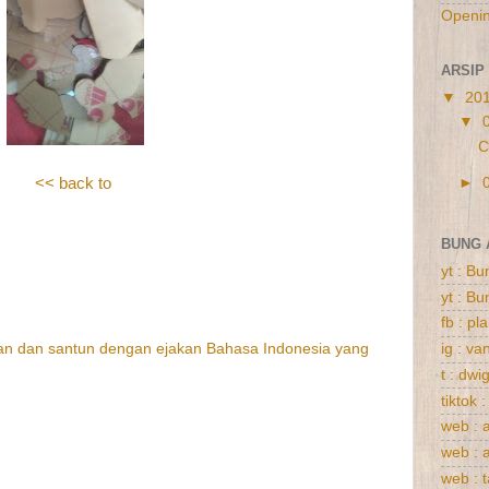
Openi
ARSIP
▼
20
▼
C
<< back to
►
BUNG 
yt : B
yt : B
fb : p
n dan santun dengan ejakan Bahasa Indonesia yang
ig : va
t : dwi
tiktok 
web : 
web : 
web : 