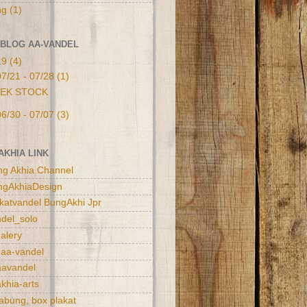
ng
(1)
 BLOG AA-VANDEL
19
(4)
07/21 - 07/28
(1)
EK STOCK
06/30 - 07/07
(3)
AKHIA LINK
ung Akhia Channel
ungAkhiaDesign
lakatvandel BungAkhi Jpr
ndel_solo
galery
: aa-vandel
aavandel
akhia-arts
tabung, box plakat