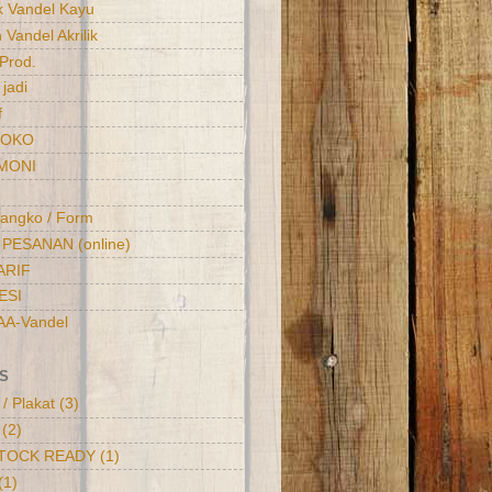
k Vandel Kayu
 Vandel Akrilik
 Prod.
jadi
f
TOKO
MONI
langko / Form
PESANAN (online)
ARIF
ESI
 AA-Vandel
S
/ Plakat
(3)
(2)
TOCK READY
(1)
(1)