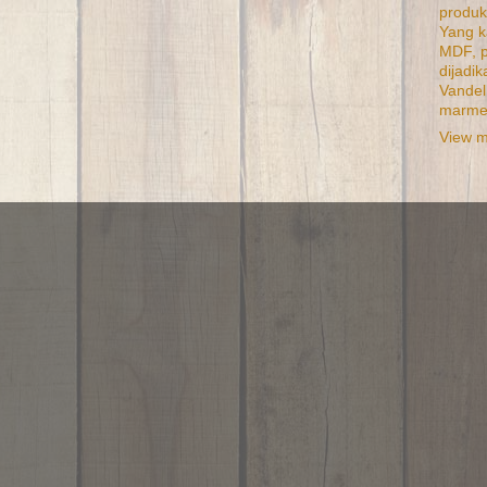
produk
Yang k
MDF, p
dijadi
Vandel
marme
View m