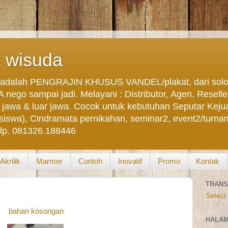
t wisuda
dalah PENGRAJIN KHUSUS VANDEL/plakat, dari solo, 
ego sampai jadi. Melayani : Distributor, Agen, Reseller,
im jawa & luar jawa. Cocok untuk kebutuhan Seputar Kej
a), Cindramata pernikahan, seminar2, event2/turname
elp. 081326.188446
Akrilik
Marmer
Contoh
Inovatif
Promo
Kontak
TRANS
Select
bahan kosongan
HALA