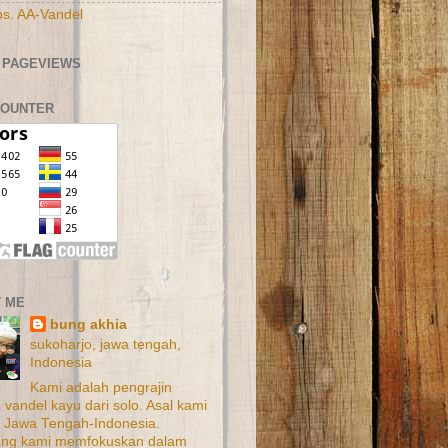
s. AA-Vandel
 PAGEVIEWS
COUNTER
 ME
bung akhia
sukoharjo, jawa tengah,
Indonesia
Kami adalah pengrajin
 vandel kayu dari solo. Asal kami
 Jawa Tengah-Indonesia.
ang kami memfokuskan dalam