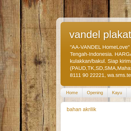
vandel plaka
"AA-VANDEL HomeLove" a
Tengah-Indonesia. HARGA n
kulakkan/bakul. Siap kir
(PAUD,TK,SD,SMA,Mahasisw
8111 90 22221, wa.sms.t
Home
Opening
Kayu
bahan akrilik