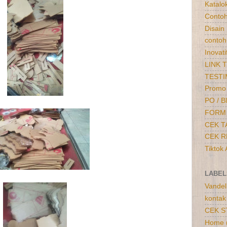
Katalo
Contoh
Disain
contoh 
Inovati
LINK 
TESTI
Promo
PO / B
FORM 
CEK T
CEK R
Tiktok
LABEL
Vandel 
kontak
CEK S
Home